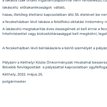
a lakásra csak önálló ingatlantulajdonnal nem rendelkező, c
lakáscélú előtakarékosságot vállaló,
házas, illetőleg élettársi kapcsolatban álló 35. életévet be nem
a fecskeházban lévő lakásra a felsőfokú oktatási intézmény n
A lakáscélú megtakarítás éves összegének el kell érnie a fec
hitelintézettel vagy biztosítótársasággal kell megkötni, lega
A fecskeházban lévő bérlakásokra a bérlő személyét a pályázók
Pályázni a Kéthelyi Közös Önkormányzati Hivatalnál beszer
Bővebb felvilágosítást a pályázattal kapcsolatban ügyfélfog
Kéthely, 2022. május 25.
polgármester