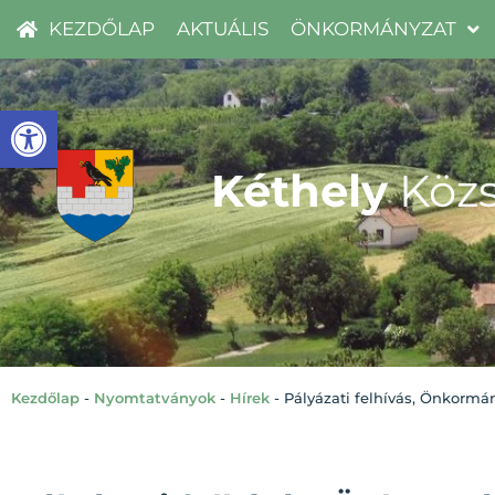
KEZDŐLAP
AKTUÁLIS
ÖNKORMÁNYZAT
Eszköztár megnyitása
Kéthely
Közs
Kezdőlap
-
Nyomtatványok
-
Hírek
-
Pályázati felhívás, Önkormá