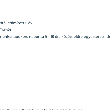
stől számított 5 év
 Ft/m2)
ig munkanapokon, naponta 9 – 15 óra között előre egyeztetett 