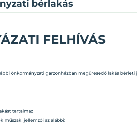
nyzati bérlakás
ÁZATI FELHÍVÁS
bbi önkormányzati garzonházban megüresedő lakás bérleti jog
akást tartalmaz
ok műszaki jellemzői az alábbi: