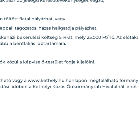
sak állandó jellegű keresőtevékenységet végző,
 töltött fiatal pályázhat, vagy
appali tagozatos, házas hallgatója pályázhat.
skeházi bekerülési költség 5 %-át, mely 25.000 Ft/hó. Az előta
lább a bentlakás időtartamára.
 közül a képviselő-testület fogja kijelölni.
ezhető vagy a www.kethely.hu honlapon megtalálható formany
adási időben a Kéthelyi Közös Önkormányzati Hivatalnál lehet 