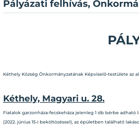
Pályázati felhívás, Önkormá
PÁLY
Kéthely Község Önkormányzatának Képviselő-testülete az alá
Kéthely, Magyari u. 28.
Fiatalok garzonháza-fecskeháza jelenleg 1 db bérbe adható l
(2022. június 15-i beköltözéssel), az épületben található lakás