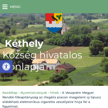
MENÜ
Kéthely
Község hivatalos
Eszköztár megnyitása
honlapja
Kezdőlap
-
Nyomtatványok
-
Hírek
-
A Veszprém Megyei
Rendőr-főkapitányság az illegális piacon megjelent új típusú
eldobható elektronikus cigaretta veszélyeire hívja fel a
figyelmet.