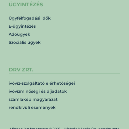
ÜGYINTÉZÉS
Ügyfélfogadási idők
E-ügyintézés
Adóügyek
Szociális ügyek
DRV ZRT.
ivóvíz-szolgáltató elérhetőségei
ivóvízminőségi és díjadatok
számlakép magyarázat
rendkívüli események
Minden jog fenntartva © 2021 – Kéthely Község Önkormányzata