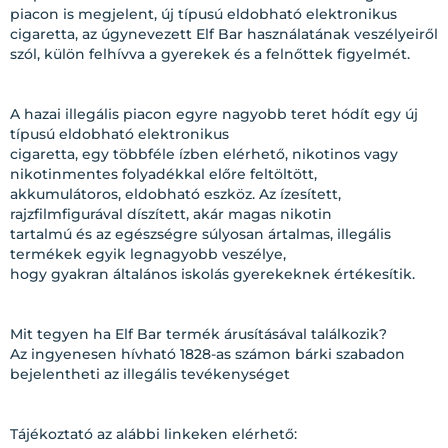
piacon is megjelent, új típusú eldobható elektronikus
cigaretta, az úgynevezett Elf Bar használatának veszélyeiről
szól, külön felhívva a gyerekek és a felnőttek figyelmét.
A hazai illegális piacon egyre nagyobb teret hódít egy új
típusú eldobható elektronikus
cigaretta, egy többféle ízben elérhető, nikotinos vagy
nikotinmentes folyadékkal előre feltöltött,
akkumulátoros, eldobható eszköz. Az ízesített,
rajzfilmfigurával díszített, akár magas nikotin
tartalmú és az egészségre súlyosan ártalmas, illegális
termékek egyik legnagyobb veszélye,
hogy gyakran általános iskolás gyerekeknek értékesítik.
Mit tegyen ha Elf Bar termék árusításával találkozik?
Az ingyenesen hívható 1828-as számon bárki szabadon
bejelentheti az illegális tevékenységet
Tájékoztató az alábbi linkeken elérhető: