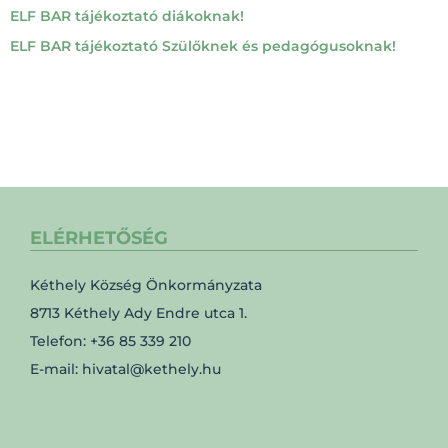
ELF BAR tájékoztató diákoknak!
ELF BAR tájékoztató Szülőknek és pedagógusoknak!
ELÉRHETŐSÉG
Kéthely Község Önkormányzata
8713 Kéthely Ady Endre utca 1.
Telefon: +36 85 339 210
E-mail: hivatal@kethely.hu