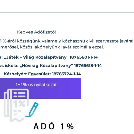
Kedves Adófizető!
1 %
-áról községünk valamely közhasznú civil szervezete javára!
ismerősei, közös lakóhelyünk javát szolgálja ezzel.
: „Játék – Világ Közalapít
vány” 18765601-1-14
os iskola: „Hóvirág Közalapítvány” 18765618-1-14
Kéthelyért Egyesület: 18783724-1-14