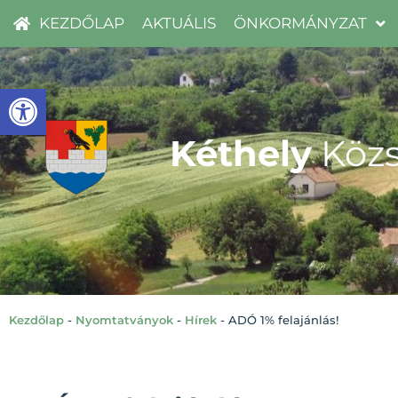
KEZDŐLAP
AKTUÁLIS
ÖNKORMÁNYZAT
Eszköztár megnyitása
Kéthely
Közs
Kezdőlap
-
Nyomtatványok
-
Hírek
-
ADÓ 1% felajánlás!