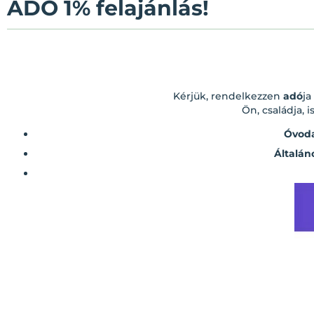
ADÓ 1% felajánlás!
Kérjük, rendelkezzen
adó
ja
Ön, családja, 
Óvoda
Általán