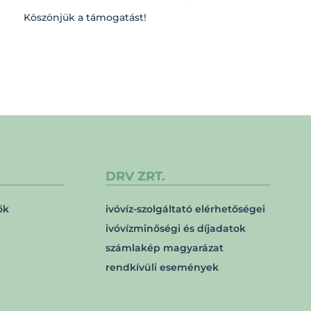
Köszönjük a támogatást!
DRV ZRT.
ők
ivóvíz-szolgáltató elérhetőségei
ivóvízminőségi és díjadatok
számlakép magyarázat
rendkívüli események