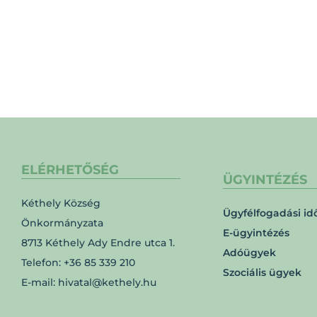
ELÉRHETŐSÉG
ÜGYINTÉZÉS
Kéthely Község
Ügyfélfogadási id
Önkormányzata
E-ügyintézés
8713 Kéthely Ady Endre utca 1.
Adóügyek
Telefon: +36 85 339 210
Szociális ügyek
E-mail: hivatal@kethely.hu