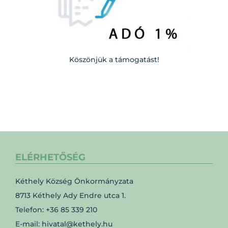
Köszönjük a támogatást!
ELÉRHETŐSÉG
Kéthely Község Önkormányzata
8713 Kéthely Ady Endre utca 1.
Telefon: +36 85 339 210
E-mail: hivatal@kethely.hu