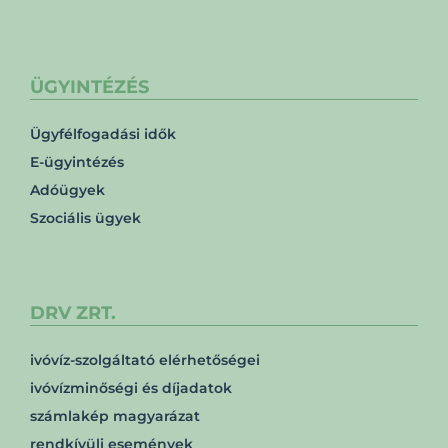
ÜGYINTÉZÉS
Ügyfélfogadási idők
E-ügyintézés
Adóügyek
Szociális ügyek
DRV ZRT.
ivóvíz-szolgáltató elérhetőségei
ivóvízminőségi és díjadatok
számlakép magyarázat
rendkívüli események