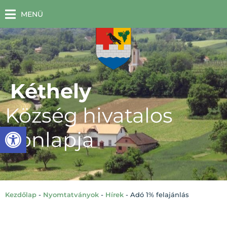
MENÜ
Kéthely
Község hivatalos
Eszköztár megnyitása
honlapja
Kezdőlap
-
Nyomtatványok
-
Hírek
-
Adó 1% felajánlás