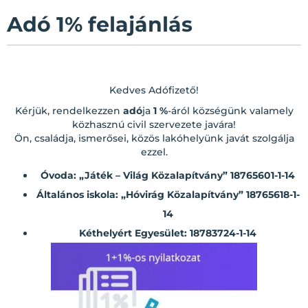
Adó 1% felajánlás
Kedves Adófizető!
Kérjük, rendelkezzen
adó
ja
1 %
-áról községünk valamely
közhasznú civil szervezete javára!
Ön, családja, ismerősei, közös lakóhelyünk javát szolgálja
ezzel.
Óvoda: „Játék – Világ Közalapít
vány” 18765601-1-14
Általános iskola: „Hóvirág Közalapítvány” 18765618-1-
14
Kéthelyért Egyesület: 18783724-1-14