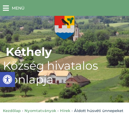
MENÜ
Kéthely
Község hivatalos
Eszköztár megnyitása
honlapja
Kezdőlap
-
Nyomtatványok
-
Hírek
-
Áldott húsvéti ünnepeket