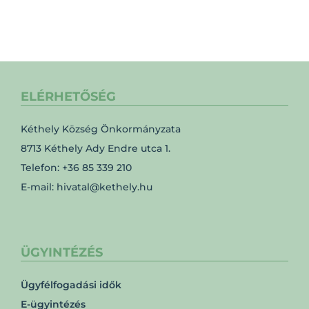
ELÉRHETŐSÉG
Kéthely Község Önkormányzata
8713 Kéthely Ady Endre utca 1.
Telefon: +36 85 339 210
E-mail: hivatal@kethely.hu
ÜGYINTÉZÉS
Ügyfélfogadási idők
E-ügyintézés