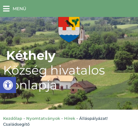
MENÜ
Kéthely
Község hivatalos
Eszköztár megnyitása
honlapja
Kezdőlap
-
Nyomtatványok
-
Hírek
-
Álláspályázat!
Családsegítő