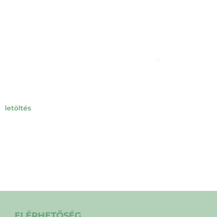
letöltés
ELÉRHETŐSÉG