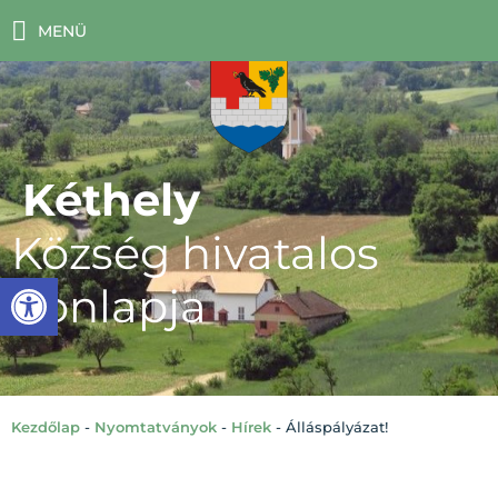
MENÜ
Kéthely
Község hivatalos
Eszköztár megnyitása
honlapja
Kezdőlap
-
Nyomtatványok
-
Hírek
-
Álláspályázat!