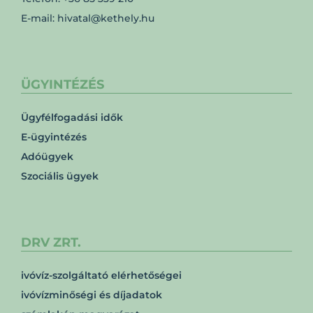
E-mail: hivatal@kethely.hu
ÜGYINTÉZÉS
Ügyfélfogadási idők
E-ügyintézés
Adóügyek
Szociális ügyek
DRV ZRT.
ivóvíz-szolgáltató elérhetőségei
ivóvízminőségi és díjadatok