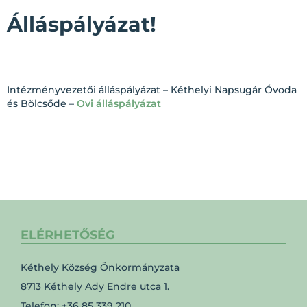
Álláspályázat!
Intézményvezetői álláspályázat – Kéthelyi Napsugár Óvoda
és Bölcsőde –
Ovi álláspályázat
ELÉRHETŐSÉG
Kéthely Község Önkormányzata
8713 Kéthely Ady Endre utca 1.
Telefon: +36 85 339 210