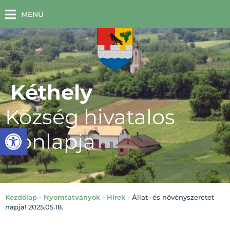
MENÜ
Kéthely
Község hivatalos
Eszköztár megnyitása
honlapja
Kezdőlap
-
Nyomtatványok
-
Hírek
-
Állat- és növényszeretet
napja! 2025.05.18.