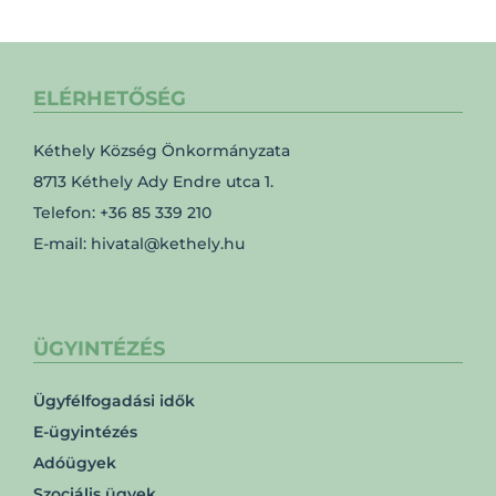
ELÉRHETŐSÉG
Kéthely Község Önkormányzata
8713 Kéthely Ady Endre utca 1.
Telefon: +36 85 339 210
E-mail: hivatal@kethely.hu
ÜGYINTÉZÉS
Ügyfélfogadási idők
E-ügyintézés
Adóügyek
Szociális ügyek