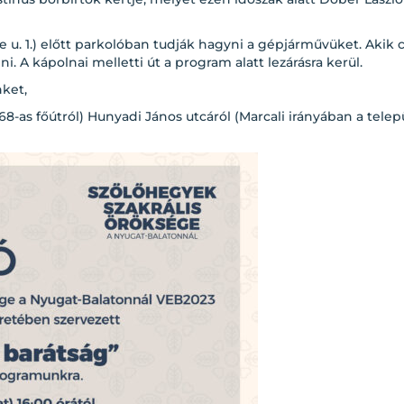
 u. 1.) előtt parkolóban tudják hagyni a gépjárművüket. Akik 
. A kápolnai melletti út a program alatt lezárásra kerül.
nket,
8-as főútról) Hunyadi János utcáról (Marcali irányában a telep