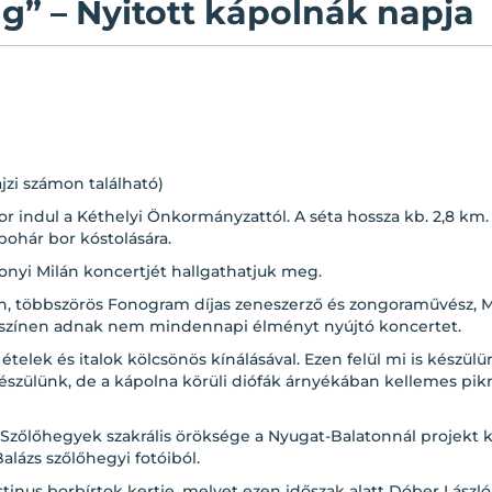
g” – Nyitott kápolnák napja
jzi számon található)
r indul a Kéthelyi Önkormányzattól. A séta hossza kb. 2,8 km. 
pohár bor kóstolására.
onyi Milán koncertjét hallgathatjuk meg.
Ton, többszörös Fonogram díjas zeneszerző és zongoraművész, 
yszínen adnak nem mindennapi élményt nyújtó koncertet.
ételek és italok kölcsönös kínálásával. Ezen felül mi is készü
készülünk, de a kápolna körüli diófák árnyékában kellemes pik
Szőlőhegyek szakrális öröksége a Nyugat-Balatonnál projekt k
Balázs szőlőhegyi fotóiból.
ristinus borbírtok kertje, melyet ezen időszak alatt Dóber Lász