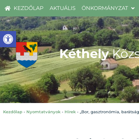
KEZDŐLAP
AKTUÁLIS
ÖNKORMÁNYZAT
Eszköztár megnyitása
Kéthely
Közs
Kezdőlap
-
Nyomtatványok
-
Hírek
-
„Bor, gasztronómia, barátság