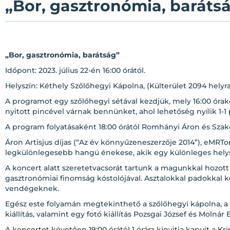
„Bor, gasztronómia, barátsá
„Bor, gasztronómia, barátság”
Időpont: 2023. július 22-én 16:00 órától.
Helyszín: Kéthely Szőlőhegyi Kápolna, (Külterület 2094 helyra
A programot egy szőlőhegyi sétával kezdjük, mely 16:00 órako
nyitott pincével várnak bennünket, ahol lehetőség nyílik 1-1 
A program folyatásaként 18:00 órától Romhányi Áron és Szak
Áron Artisjus díjas (“Az év könnyűzeneszerzője 2014”), eMR
legkülönlegesebb hangú énekese, akik egy különleges hel
A koncert alatt szeretetvacsorát tartunk a magunkkal hozott 
gasztronómiai finomság kóstolójával. Asztalokkal padokkal 
vendégeknek.
Egész este folyamán megtekinthető a szőlőhegyi kápolna, a 
kiállítás, valamint egy fotó kiállítás Pozsgai József és Molnár 
A koncertet követően 19:00 órától 1 órára kinyitja kapuit a K