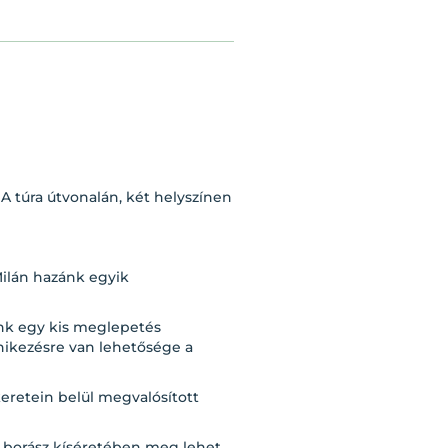
A túra útvonalán, két helyszínen
Milán hazánk egyik
lünk egy kis meglepetés
nikezésre van lehetősége a
eretein belül megvalósított
ló borász kíséretében meg lehet