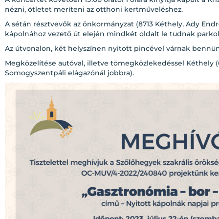
nézni, ötletet meríteni az otthoni kertműveléshez.
A sétán résztvevők az önkormányzat (8713 Kéthely, Ady Endre
kápolnához vezető út elején mindkét oldalt le tudnak parkolni
Az útvonalon, két helyszínen nyitott pincével várnak bennü
Megközelítése autóval, illetve tömegközlekedéssel Kéthely (6
Somogyszentpáli elágazónál jobbra).