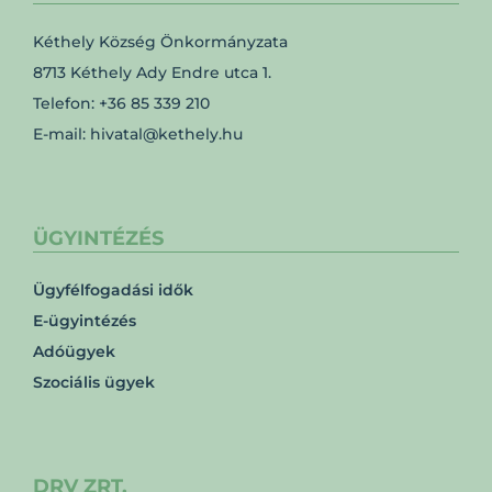
Kéthely Község Önkormányzata
8713 Kéthely Ady Endre utca 1.
Telefon: +36 85 339 210
E-mail: hivatal@kethely.hu
ÜGYINTÉZÉS
Ügyfélfogadási idők
E-ügyintézés
Adóügyek
Szociális ügyek
DRV ZRT.