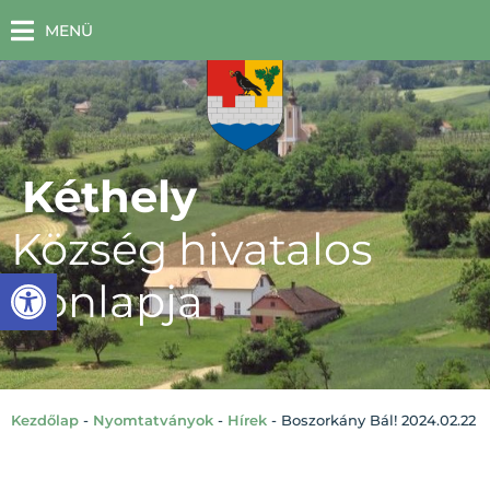
MENÜ
Kéthely
Község hivatalos
Eszköztár megnyitása
honlapja
Kezdőlap
-
Nyomtatványok
-
Hírek
-
Boszorkány Bál! 2024.02.22