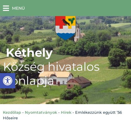
MENÜ
Kéthely
Község hivatalos
Eszköztár megnyitása
honlapja
Kezdőlap
-
Nyomtatványok
-
Hírek
-
Emlékezzünk együtt ’56
Hőseire