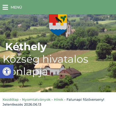
MENÜ
Kéthely
Község hivatalos
Eszköztár megnyitása
honlapja
Kezdőlap
-
Nyomtatványok
-
Hírek
-
Falunapi főzőverseny!
Jelentkezés 2026.06.13