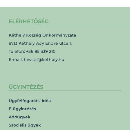
ELÉRHETŐSÉG
Kéthely Község Önkormányzata
8713 Kéthely Ady Endre utca 1.
Telefon: +36 85 339 210
E-mail: hivatal@kethely.hu
ÜGYINTÉZÉS
Ügyfélfogadási idők
E-ügyintézés
Adóügyek
Szociális ügyek