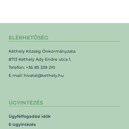
ELÉRHETŐSÉG
Kéthely Község Önkormányzata
8713 Kéthely Ady Endre utca 1.
Telefon: +36 85 339 210
E-mail: hivatal@kethely.hu
ÜGYINTÉZÉS
Ügyfélfogadási idők
E-ügyintézés