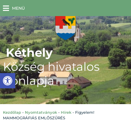
MENÜ
Kéthely
Község hivatalos
Eszköztár megnyitása
honlapja
Kezdőlap
-
Nyomtatványok
-
Hírek
-
Figyelem!
MAMMOGRÁFIÁS EMLŐSZŰRÉS