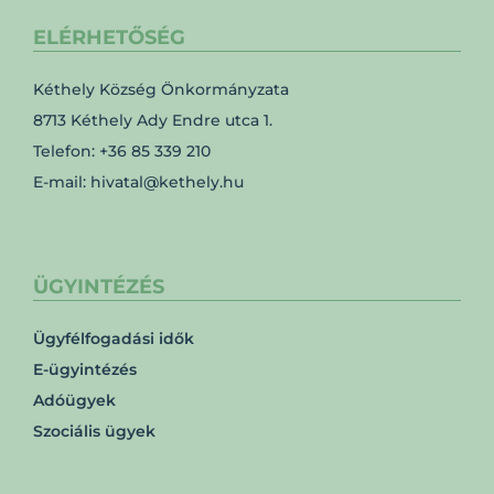
ELÉRHETŐSÉG
Kéthely Község Önkormányzata
8713 Kéthely Ady Endre utca 1.
Telefon: +36 85 339 210
E-mail: hivatal@kethely.hu
ÜGYINTÉZÉS
Ügyfélfogadási idők
E-ügyintézés
Adóügyek
Szociális ügyek