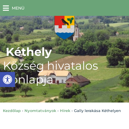
MENÜ
Kéthely
Község hivatalos
Eszköztár megnyitása
honlapja
Kezdőlap
-
Nyomtatványok
-
Hírek
-
Gally lerakása Kéthelyen