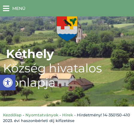
MENÜ
Kéthely
Község hivatalos
Eszköztár megnyitása
honlapja
Kezdőlap
-
Nyomtatványok
-
Hírek
-
Hirdetmény! 14-350150-410
2023. évi haszonbérleti díj kifizetése