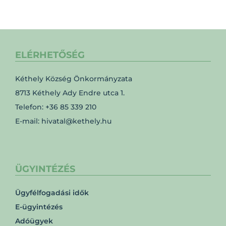
ELÉRHETŐSÉG
Kéthely Község Önkormányzata
8713 Kéthely Ady Endre utca 1.
Telefon: +36 85 339 210
E-mail: hivatal@kethely.hu
ÜGYINTÉZÉS
Ügyfélfogadási idők
E-ügyintézés
Adóügyek