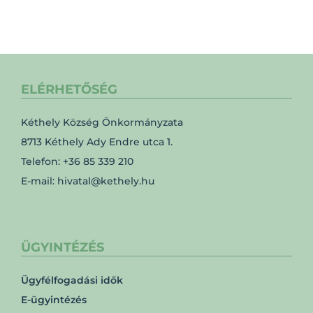
ELÉRHETŐSÉG
Kéthely Község Önkormányzata
8713 Kéthely Ady Endre utca 1.
Telefon: +36 85 339 210
E-mail: hivatal@kethely.hu
ÜGYINTÉZÉS
Ügyfélfogadási idők
E-ügyintézés