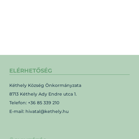
ELÉRHETŐSÉG
Kéthely Község Önkormányzata
8713 Kéthely Ady Endre utca 1.
Telefon: +36 85 339 210
E-mail: hivatal@kethely.hu