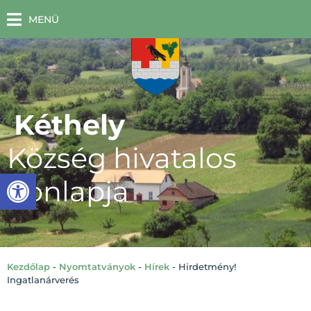
MENÜ
Kéthely
Község hivatalos
Eszköztár megnyitása
honlapja
Kezdőlap
-
Nyomtatványok
-
Hírek
-
Hirdetmény!
Ingatlanárverés