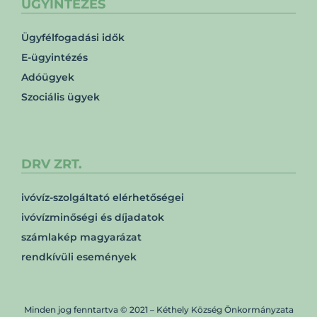
ÜGYINTÉZÉS
Ügyfélfogadási idők
E-ügyintézés
Adóügyek
Szociális ügyek
DRV ZRT.
ivóvíz-szolgáltató elérhetőségei
ivóvízminőségi és díjadatok
számlakép magyarázat
rendkívüli események
Minden jog fenntartva © 2021 – Kéthely Község Önkormányzata