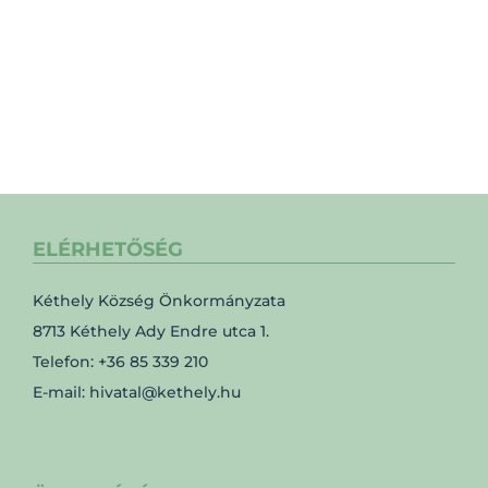
ELÉRHETŐSÉG
Kéthely Község Önkormányzata
8713 Kéthely Ady Endre utca 1.
Telefon: +36 85 339 210
E-mail: hivatal@kethely.hu