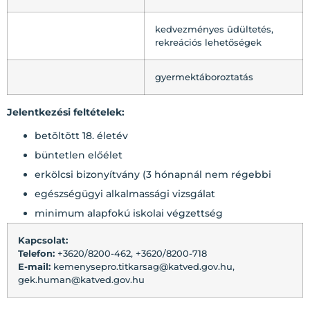
kedvezményes üdültetés,
rekreációs lehetőségek
gyermektáboroztatás
Jelentkezési feltételek:
betöltött 18. életév
büntetlen előélet
erkölcsi bizonyítvány (3 hónapnál nem régebbi
egészségügyi alkalmassági vizsgálat
minimum alapfokú iskolai végzettség
Kapcsolat:
Telefon:
+3620/8200-462, +3620/8200-718
E-mail:
kemenysepro.titkarsag@katved.gov.hu,
gek.human@katved.gov.hu