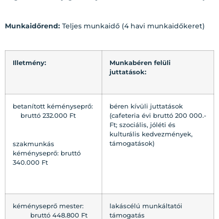
Munkaidőrend:
Teljes munkaidő (4 havi munkaidőkeret)
Illetmény:
Munkabéren felüli
juttatások:
betanított kéményseprő:
béren kívüli juttatások
bruttó 232.000 Ft
(cafeteria évi bruttó 200 000.-
Ft; szociális, jóléti és
kulturális kedvezmények,
támogatások)
szakmunkás
kéményseprő: bruttó
340.000 Ft
kéményseprő mester:
lakáscélú munkáltatói
bruttó 448.800 Ft
támogatás