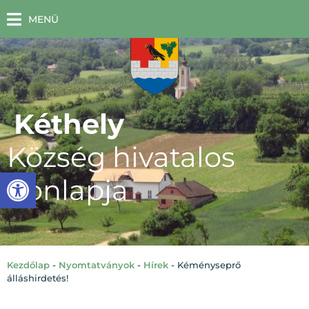
MENÜ
Kéthely
Község hivatalos
Eszköztár megnyitása
honlapja
Kezdőlap
-
Nyomtatványok
-
Hírek
-
Kéményseprő
álláshirdetés!