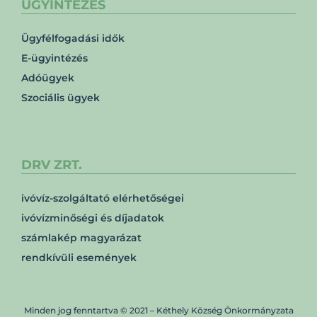
ÜGYINTÉZÉS
Ügyfélfogadási idők
E-ügyintézés
Adóügyek
Szociális ügyek
DRV ZRT.
ivóvíz-szolgáltató elérhetőségei
ivóvízminőségi és díjadatok
számlakép magyarázat
rendkívüli események
Minden jog fenntartva © 2021 – Kéthely Község Önkormányzata