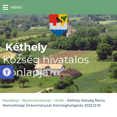
MENÜ
Kéthely
Község hivatalos
Eszköztár megnyitása
honlapja
Kezdőlap
-
Nyomtatványok
-
Hírek
-
Kéthely Község Roma
Nemzetiségi Önkormányzat Közmeghallgatás 2022.12.19.