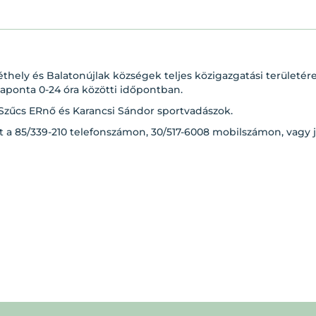
Kéthely és Balatonújlak községek teljes közigazgatási területé
 naponta 0-24 óra közötti időpontban.
 Szűcs ERnő és Karancsi Sándor sportvadászok.
 a 85/339-210 telefonszámon, 30/517-6008 mobilszámon, vagy 