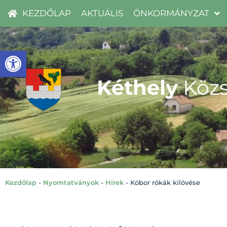
KEZDŐLAP
AKTUÁLIS
ÖNKORMÁNYZAT
Eszköztár megnyitása
Kéthely
Közs
Kezdőlap
-
Nyomtatványok
-
Hírek
-
Kóbor rókák kilövése