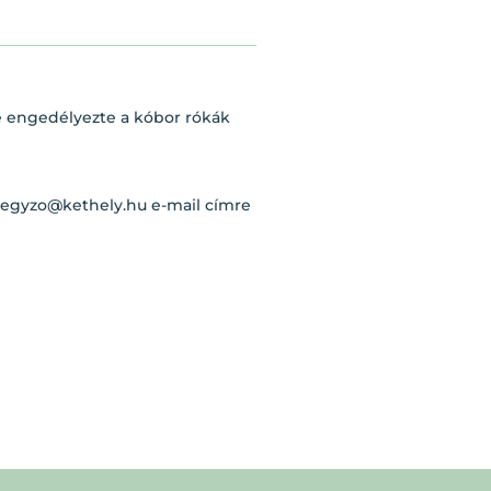
re engedélyezte a kóbor rókák
jegyzo@kethely.hu e-mail címre