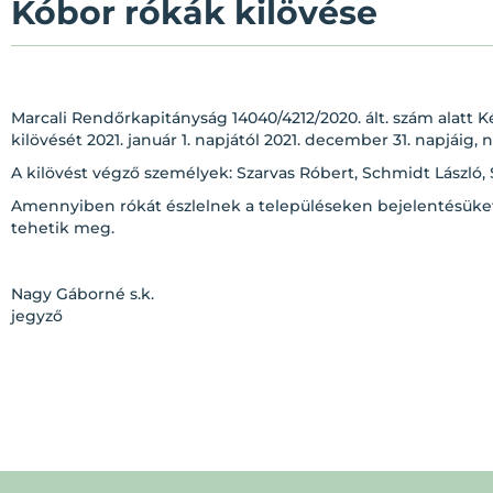
Kóbor rókák kilövése
Marcali Rendőrkapitányság 14040/4212/2020. ált. szám alatt 
kilövését 2021. január 1. napjától 2021. december 31. napjáig,
A kilövést végző személyek: Szarvas Róbert, Schmidt László,
Amennyiben rókát észlelnek a településeken bejelentésüket
tehetik meg.
Nagy Gáborné s.k.
jegyző