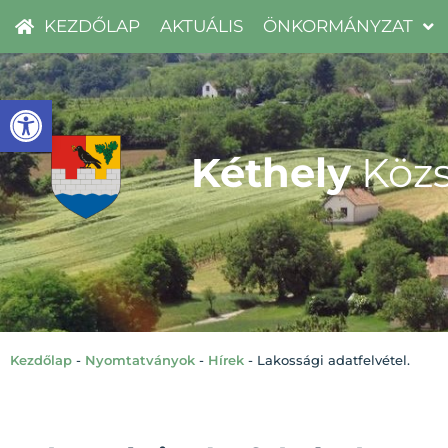
KEZDŐLAP
AKTUÁLIS
ÖNKORMÁNYZAT
Eszköztár megnyitása
Kéthely
Közs
Kezdőlap
-
Nyomtatványok
-
Hírek
-
Lakossági adatfelvétel.