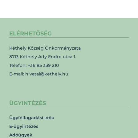
ELÉRHETŐSÉG
Kéthely Község Önkormányzata
8713 Kéthely Ady Endre utca 1.
Telefon: +36 85 339 210
E-mail: hivatal@kethely.hu
ÜGYINTÉZÉS
Ügyfélfogadási idők
E-ügyintézés
Adóügyek