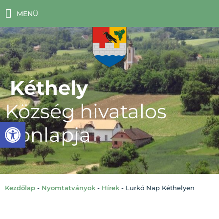
MENÜ
Kéthely
Község hivatalos
Eszköztár megnyitása
honlapja
Kezdőlap
-
Nyomtatványok
-
Hírek
-
Lurkó Nap Kéthelyen