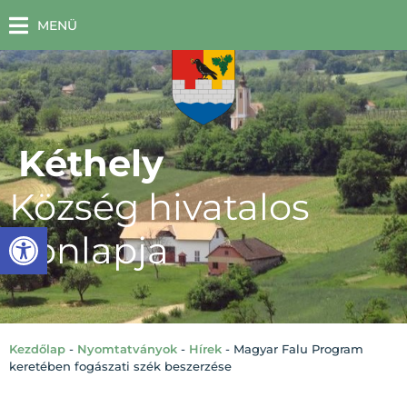
MENÜ
Kéthely
Község hivatalos
Eszköztár megnyitása
honlapja
Kezdőlap
-
Nyomtatványok
-
Hírek
-
Magyar Falu Program
keretében fogászati szék beszerzése