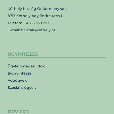
Kéthely Község Önkormányzata
8713 Kéthely Ady Endre utca 1.
Telefon: +36 85 339 210
E-mail: hivatal@kethely.hu
ÜGYINTÉZÉS
Ügyfélfogadási idők
E-ügyintézés
Adóügyek
Szociális ügyek
DRV ZRT.