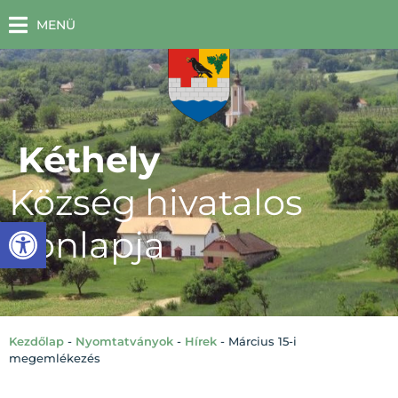
MENÜ
Kéthely
Község hivatalos
Eszköztár megnyitása
honlapja
Kezdőlap
-
Nyomtatványok
-
Hírek
-
Március 15-i
megemlékezés