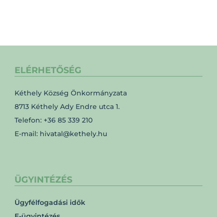
ELÉRHETŐSÉG
Kéthely Község Önkormányzata
8713 Kéthely Ady Endre utca 1.
Telefon: +36 85 339 210
E-mail: hivatal@kethely.hu
ÜGYINTÉZÉS
Ügyfélfogadási idők
E-ügyintézés