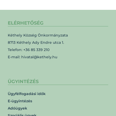
ELÉRHETŐSÉG
Kéthely Község Önkormányzata
8713 Kéthely Ady Endre utca 1.
Telefon: +36 85 339 210
E-mail: hivatal@kethely.hu
ÜGYINTÉZÉS
Ügyfélfogadási idők
E-ügyintézés
Adóügyek
Szociális ügyek