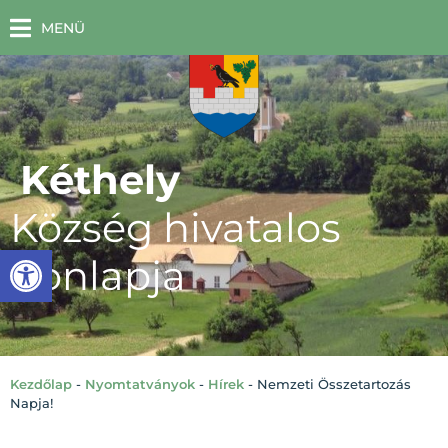
MENÜ
Kéthely
Község hivatalos
Eszköztár megnyitása
honlapja
Kezdőlap
-
Nyomtatványok
-
Hírek
-
Nemzeti Összetartozás
Napja!