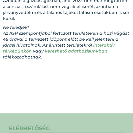
Azokban a gazdaságokban, ahol 2022-ben már megtörtént
a cenzus, a számlálást nem végzik el ismét, azonban a
járványvédelmi és általános tájékoztatásra esetükben is sor
kerül.
Ne feledjék!
Az ASP szempontjából fertőzött területeken a házi vágást
48 órával a tervezett időpont előtt be kell jelenteni a
járási hivatalnak. Az érintett területekről
interaktív
térképünkön
vagy
kereshető adatbázisunkban
tájékozódhatnak.
ELÉRHETŐSÉG