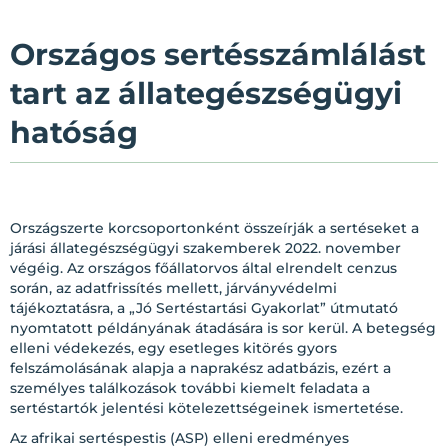
Országos sertésszámlálást
tart az állategészségügyi
hatóság
Országszerte korcsoportonként összeírják a sertéseket a
járási állategészségügyi szakemberek 2022. november
végéig. Az országos főállatorvos által elrendelt cenzus
során, az adatfrissítés mellett, járványvédelmi
tájékoztatásra, a „Jó Sertéstartási Gyakorlat” útmutató
nyomtatott példányának átadására is sor kerül. A betegség
elleni védekezés, egy esetleges kitörés gyors
felszámolásának alapja a naprakész adatbázis, ezért a
személyes találkozások további kiemelt feladata a
sertéstartók jelentési kötelezettségeinek ismertetése.
Az afrikai sertéspestis (ASP) elleni eredményes