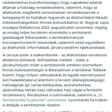
védekezéshez kulcsfontosságú, hogy naprakész adatok
álljanak a hatóság rendelkezésére, valamint, hogy az
állattartók megfelelő ismeretekkel rendelkezzenek a
betegségről és tisztában legyenek az állattartásból fakadó
kötelezettségeikkel. Ennek biztosításához dr. Bognár Lajos
országos főállatorvos 2022. augusztustól november végéig
az ország teljes területén elrendelte a sertéstartó
gazdaságok felkeresését, a sertésállományok
korcsoportonkénti összeírását, valamint ezzel egyidőben
az állattartók informálását, járványvédelmi tájékoztatását.
A cenzus során a szakemberek – az állattartásra vonatkozó
általános előírások felfrissítése mellett – több, a
járványhelyzet miatt a sertéstartók estében kiemeltem
fontos kötelezettséget is átbeszélnek a tartókkal. Többek
között, hogy milyen változásokat és egyéb eseményeket
kell haladéktalanul jelenteni a területi állategészségügyi
hatóságnak (pl. tartás befejezése, szüneteltetése,
újraindítása; tartási hely változása; házi vágás a fertőzött
területeken). Mindezeket a tudnivalókat, valamint a
„Jó
Sertéstartási Gyakorlat” útmutatót
nyomtatott formában
is átadják a sertéstartók részére.