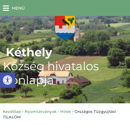
MENÜ
Kéthely
Község hivatalos
Eszköztár megnyitása
honlapja
Kezdőlap
-
Nyomtatványok
-
Hírek
-
Országos Tűzgyújtási
TILALOM