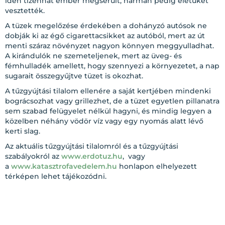
idén tizenhat ember megsérült, hárman pedig életüket
vesztették.
A tüzek megelőzése érdekében a dohányzó autósok ne
dobják ki az égő cigarettacsikket az autóból, mert az út
menti száraz növényzet nagyon könnyen meggyulladhat.
A kirándulók ne szemeteljenek, mert az üveg- és
fémhulladék amellett, hogy szennyezi a környezetet, a nap
sugarait összegyűjtve tüzet is okozhat.
A tűzgyújtási tilalom ellenére a saját kertjében mindenki
bográcsozhat vagy grillezhet, de a tüzet egyetlen pillanatra
sem szabad felügyelet nélkül hagyni, és mindig legyen a
közelben néhány vödör víz vagy egy nyomás alatt lévő
kerti slag.
Az aktuális tűzgyújtási tilalomról és a tűzgyújtási
szabályokról az
www.erdotuz.hu
, vagy
a
www.katasztrofavedelem.hu
honlapon elhelyezett
térképen lehet tájékozódni.