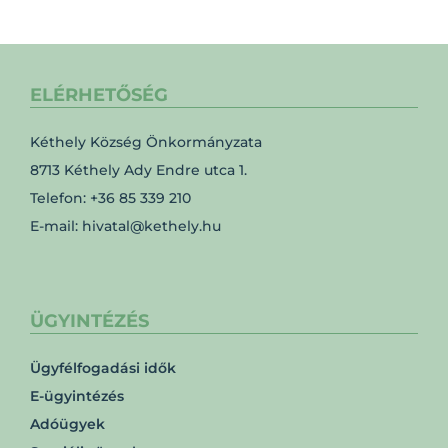
ELÉRHETŐSÉG
Kéthely Község Önkormányzata
8713 Kéthely Ady Endre utca 1.
Telefon: +36 85 339 210
E-mail: hivatal@kethely.hu
ÜGYINTÉZÉS
Ügyfélfogadási idők
E-ügyintézés
Adóügyek