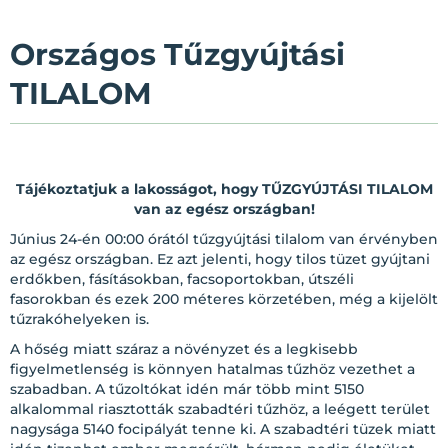
Országos Tűzgyújtási
TILALOM
Tájékoztatjuk a lakosságot, hogy TŰZGYÚJTÁSI TILALOM
van az egész országban!
Június 24-én 00:00 órától tűzgyújtási tilalom van érvényben
az egész országban. Ez azt jelenti, hogy tilos tüzet gyújtani
erdőkben, fásításokban, facsoportokban, útszéli
fasorokban és ezek 200 méteres körzetében, még a kijelölt
tűzrakóhelyeken is.
A hőség miatt száraz a növényzet és a legkisebb
figyelmetlenség is könnyen hatalmas tűzhöz vezethet a
szabadban. A tűzoltókat idén már több mint 5150
alkalommal riasztották szabadtéri tűzhöz, a leégett terület
nagysága 5140 focipályát tenne ki. A szabadtéri tüzek miatt