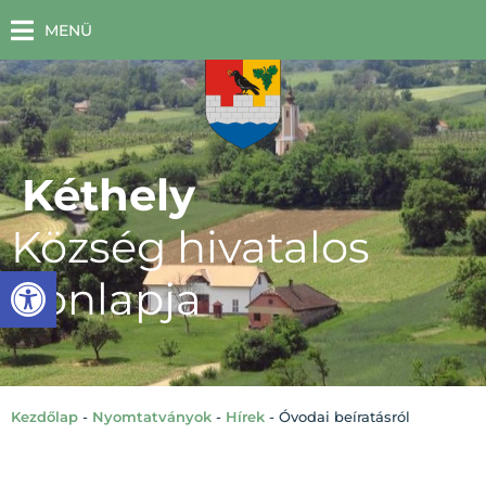
MENÜ
Kéthely
Község hivatalos
Eszköztár megnyitása
honlapja
Kezdőlap
-
Nyomtatványok
-
Hírek
-
Óvodai beíratásról