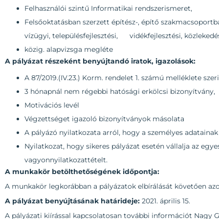
Felhasználói szintű Informatikai rendszerismeret,
Felsőoktatásban szerzett építész-, építő szakmacsoportb
vízügyi, településfejlesztési, vidékfejlesztési, közlekedé
közig. alapvizsga megléte
A pályázat részeként benyújtandó iratok, igazolások:
A 87/2019.(IV.23.) Korm. rendelet 1. számú melléklete szeri
3 hónapnál nem régebbi hatósági erkölcsi bizonyítvány,
Motivációs levél
Végzettséget igazoló bizonyítványok másolata
A pályázó nyilatkozata arról, hogy a személyes adatainak 
Nyilatkozat, hogy sikeres pályázat esetén vállalja az egy
vagyonnyilatkozattételt.
A munkakör betölthetőségének időpontja:
A munkakör legkorábban a pályázatok elbírálását követően azo
A pályázat benyújtásának határideje:
2021. április 15.
A pályázati kiírással kapcsolatosan további információt Nagy 