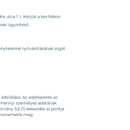
 utca 1. ). Kérjük a borítékon
zaki ügyintéző.
ménytelenné nyilvánításának jogát
elbírálása. Az adatkezelés az
valamennyi személyes adatának
örvény 5.§ (1) bekezdés a) pontja
ők ismerhetik meg.