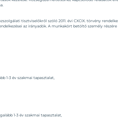
a.
zszolgálati tisztviselőkről szóló 2011. évi CXCIX. törvény rendelke
endelkezései az irányadók. A munkakört betöltő személy részér
b 1-3 év szakmai tapasztalat,
galább 1-3 év szakmai tapasztalat,