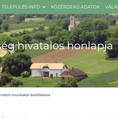
TELEPÜLÉS INFO
KÖZÉRDEKŰ ADATOK
VÁLA
ég hivatalos honlapja
yintéző munkakör betöltésére