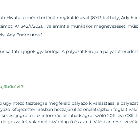
i Hivatal címére történő megküldésével (8713 Kéthely, Ady Endre
 számot: K/1342/1/2021. , valamint a munkakör megnevezését: műs
, Ady Endre utca 1. .
munkáltatói jogok gyakorlója. A pályázat kiírója a pályázat ered
=uj3b0u1vf7
i ügyintéző tisztségre megfelelő pályázó kiválasztása, a pályázat 
ályázó kifejezetten írásban hozzájárul az önéletrajzban foglalt 
ezési jogról és az információszabadságról szóló 2011. évi CXII. t
e dolgozza fel, valamint kizárólag ő és az elbírálásban részt vev