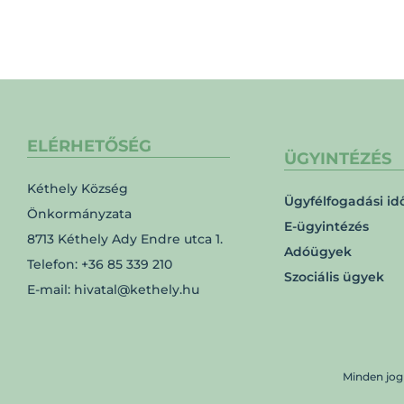
ELÉRHETŐSÉG
ÜGYINTÉZÉS
Kéthely Község
Ügyfélfogadási id
Önkormányzata
E-ügyintézés
8713 Kéthely Ady Endre utca 1.
Adóügyek
Telefon: +36 85 339 210
Szociális ügyek
E-mail: hivatal@kethely.hu
Minden jog