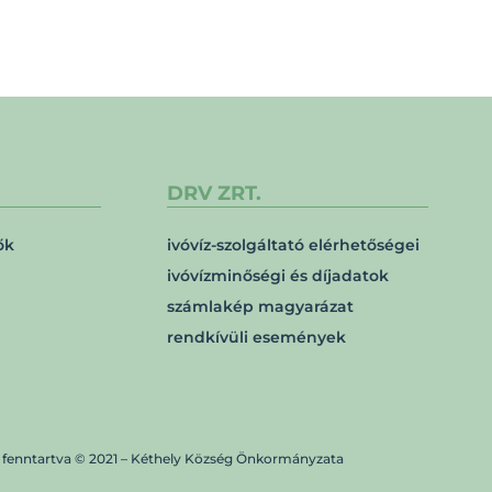
DRV ZRT.
ők
ivóvíz-szolgáltató elérhetőségei
ivóvízminőségi és díjadatok
számlakép magyarázat
rendkívüli események
 fenntartva © 2021 – Kéthely Község Önkormányzata