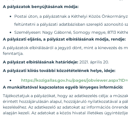
A pályázatok benyújtásának módja:
Postai úton, a pályázatnak a Kéthelyi Közös Önkormányzat
feltüntetni a pályázati adatbázisban szereplő azonosító
Személyesen: Nagy Gáborné, Somogy megye, 8713 Kéthely
A pályázati eljárás, a pályázat elbírálásának módja, rendje:
A pályázatok elbírálásáról a jegyző dönt, mint a kinevezés és 
fenntartja.
A pályázat elbírálásának határideje:
2021. április 20.
A pályázati kiírás további közzétételének helye, ideje:
https://kozigallas.gov.hu/pages/jobviewer.aspx?ID
A munkáltatóval kapcsolatos egyéb lényeges információ:
Tájékoztatjuk a pályázókat, hogy az adatkezelés célja: a műszak
érintett hozzájárulásán alapul, hozzájáruló nyilatkozatával a p
kezeléséhez. Az adatkezelő az adatokat az információs önrendelk
alapján kezeli. Az adatokat a közös hivatal illetékes ügyintézőj