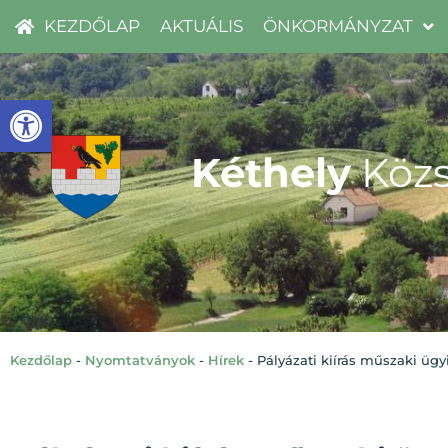
KEZDŐLAP
AKTUÁLIS
ÖNKORMÁNYZAT
Eszköztár megnyitása
Kéthely
Közs
Kezdőlap
-
Nyomtatványok
-
Hírek
-
Pályázati kiírás műszaki üg