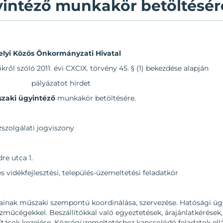
gyintéző munkakör betöltésér
elyi Közös Önkormányzati Hivatal
őkről szóló 2011. évi CXCIX. törvény 45. § (1) bekezdése alapján
pályázatot hirdet
zaki ügyintéző
munkakör betöltésére.
zszolgálati jogviszony
e utca 1.
és vidékfejlesztési, település-üzemeltetési feladatkör
ásainak műszaki szempontú koordinálása, szervezése. Hatósági ügy
zműcégekkel. Beszállítókkal való egyeztetések, árajánlatkérések
osítások kezelése. Községüzemeltetéshez kapcsolódó feladatok el