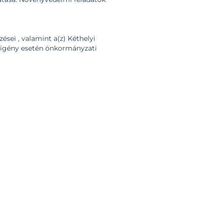
zései , valamint a(z) Kéthelyi
e igény esetén önkormányzati