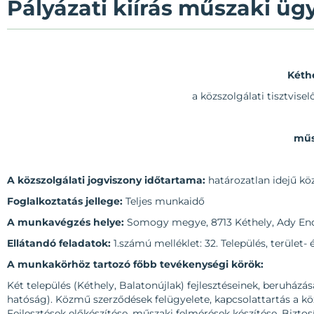
Pályázati kiírás műszaki ü
Kéth
a közszolgálati tisztvisel
műs
A közszolgálati jogviszony időtartama:
határozatlan idejű kö
Foglalkoztatás jellege:
Teljes munkaidő
A munkavégzés helye:
Somogy megye, 8713 Kéthely, Ady Endr
Ellátandó feladatok:
1.számú melléklet: 32. Település, terület- 
A munkakörhöz tartozó főbb tevékenységi körök:
Két település (Kéthely, Balatonújlak) fejlesztéseinek, beruház
hatóság). Közmű szerződések felügyelete, kapcsolattartás a kö
Fejlesztések előkészítése, műszaki felmérések készítése. Bizt