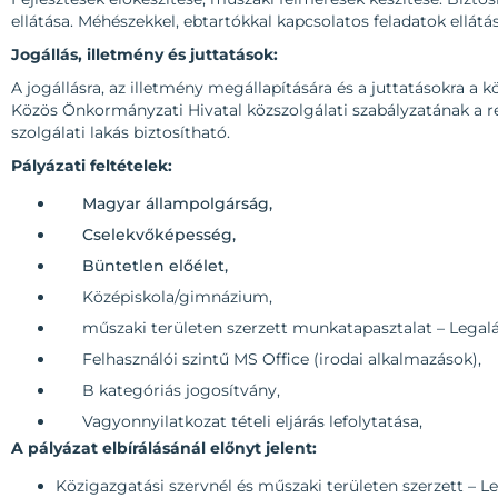
ellátása. Méhészekkel, ebtartókkal kapcsolatos feladatok ellátás
Jogállás, illetmény és juttatások:
A jogállásra, az illetmény megállapítására és a juttatásokra a kö
Közös Önkormányzati Hivatal közszolgálati szabályzatának a r
szolgálati lakás biztosítható.
Pályázati feltételek:
Magyar állampolgárság,
Cselekvőképesség,
Büntetlen előélet,
Középiskola/gimnázium,
műszaki területen szerzett munkatapasztalat – Legaláb
Felhasználói szintű MS Office (irodai alkalmazások),
B kategóriás jogosítvány,
Vagyonnyilatkozat tételi eljárás lefolytatása,
A pályázat elbírálásánál előnyt jelent:
Közigazgatási szervnél és műszaki területen szerzett – Le