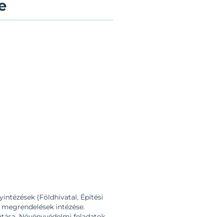
e
intézések (Földhivatal, Építési
, megrendelések intézése.
látása. Növényvédelmi feladatok