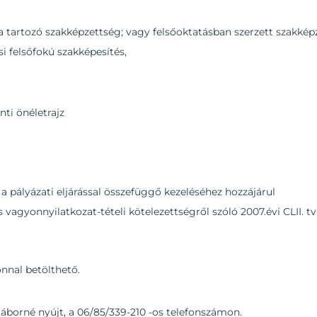
a tartozó szakképzettség; vagy felsőoktatásban szerzett szakkép
si felsőfokú szakképesítés,
nti önéletrajz
a pályázati eljárással összefüggő kezeléséhez hozzájárul
es vagyonnyilatkozat-tételi kötelezettségről szóló 2007.évi CLII.
nnal betölthető.
Gáborné nyújt, a 06/85/339-210 -os telefonszámon.