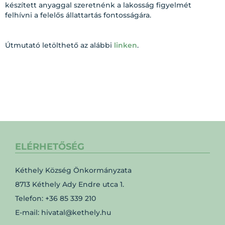
készített anyaggal szeretnénk a lakosság figyelmét
felhívni a felelős állattartás fontosságára.
Útmutató letölthető az alábbi
linken
.
ELÉRHETŐSÉG
Kéthely Község Önkormányzata
8713 Kéthely Ady Endre utca 1.
Telefon: +36 85 339 210
E-mail: hivatal@kethely.hu