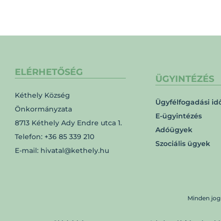
ELÉRHETŐSÉG
ÜGYINTÉZÉS
Kéthely Község
Ügyfélfogadási id
Önkormányzata
E-ügyintézés
8713 Kéthely Ady Endre utca 1.
Adóügyek
Telefon: +36 85 339 210
Szociális ügyek
E-mail: hivatal@kethely.hu
Minden jog