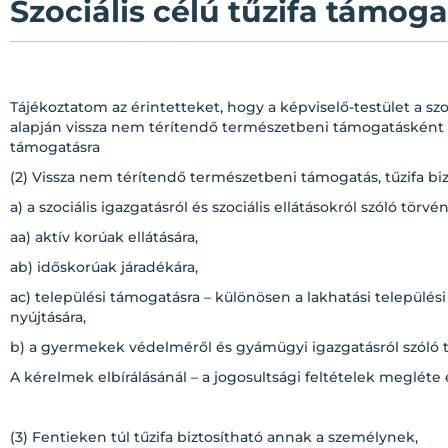
Szociális célú tűzifa támog
Tájékoztatom az érintetteket, hogy a képviselő-testület a szoc
alapján vissza nem térítendő természetbeni támogatásként tű
támogatásra
(2) Vissza nem térítendő természetbeni támogatás, tűzifa bi
a) a szociális igazgatásról és szociális ellátásokról szóló törvén
aa) aktív korúak ellátására,
ab) időskorúak járadékára,
ac) települési támogatásra – különösen a lakhatási települé
nyújtására,
b) a gyermekek védelméről és gyámügyi igazgatásról szóló 
A kérelmek elbírálásánál – a jogosultsági feltételek megléte
(3) Fentieken túl tűzifa biztosítható annak a személynek,