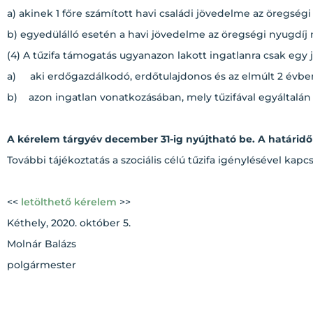
a) akinek 1 főre számított havi családi jövedelme az öregség
b) egyedülálló esetén a havi jövedelme az öregségi nyugdíj
(4) A tűzifa támogatás ugyanazon lakott ingatlanra csak egy 
a) aki erdőgazdálkodó, erdőtulajdonos és az elmúlt 2 évben
b) azon ingatlan vonatkozásában, mely tűzifával egyáltalán
A kérelem tárgyév december 31-ig nyújtható be. A határidő 
További tájékoztatás a szociális célú tűzifa igénylésével kap
<<
letölthető kérelem
>>
Kéthely, 2020. október 5.
Molnár Balázs
polgármester