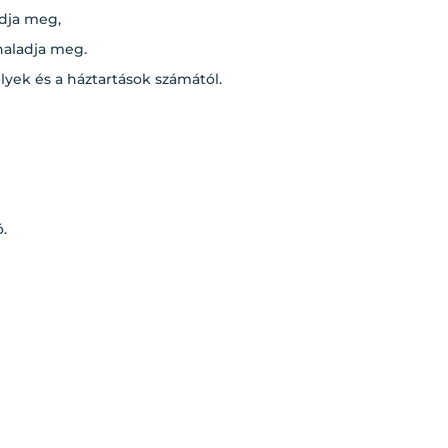
adja meg,
haladja meg.
lyek és a háztartások számától.
.