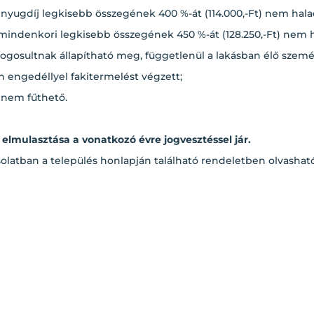
i nyugdíj legkisebb összegének 400 %-át (114.000,-Ft) nem hal
 mindenkori legkisebb összegének 450 %-át (128.250,-Ft) nem 
jogosultnak állapítható meg, függetlenül a lakásban élő szemé
 engedéllyel fakitermelést végzett;
 nem fűthető.
elmulasztása a vonatkozó évre jogvesztéssel jár.
csolatban a település honlapján található rendeletben olvasható