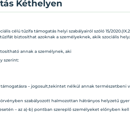
atás Kéthelyen
iális célú tűzifa támogatás helyi szabályairól szóló 15/2020.(I
zifát biztosíthat azoknak a személyeknek, akik szociális hely
ztosítható annak a személynek, aki
y szerint:
si támogatásra – jogosult,tekintet nélkül annak természetbeni
törvényben szabályozott halmozottan hátrányos helyzetű gyer
 esetén – az a)-b) pontban szereplő személyeket előnyben kell 