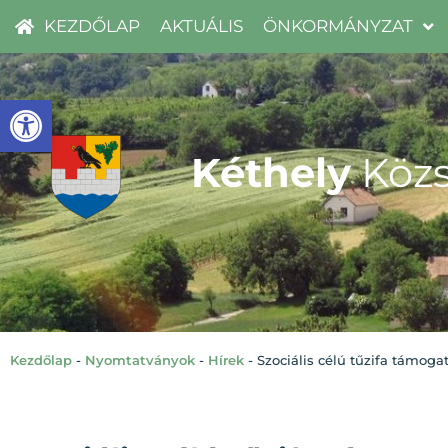
KEZDŐLAP
AKTUÁLIS
ÖNKORMÁNYZAT
Eszköztár megnyitása
Kéthely
Közs
Kezdőlap
-
Nyomtatványok
-
Hírek
-
Szociális célú tűzifa támoga