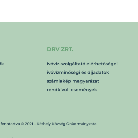
DRV ZRT.
ők
ivóvíz-szolgáltató elérhetőségei
ivóvízminőségi és díjadatok
számlakép magyarázat
rendkívüli események
 fenntartva © 2021 – Kéthely Község Önkormányzata