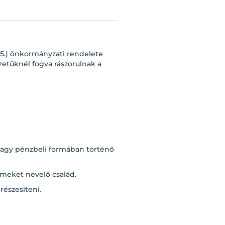
X.25.) önkormányzati rendelete
zetüknél fogva rászorulnak a
 vagy pénzbeli formában történő
meket nevelő család.
részesíteni.