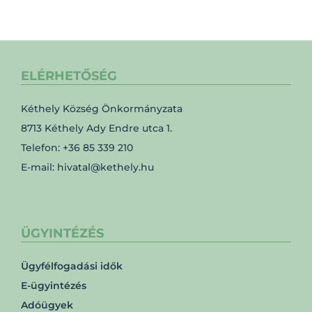
ELÉRHETŐSÉG
Kéthely Község Önkormányzata
8713 Kéthely Ady Endre utca 1.
Telefon: +36 85 339 210
E-mail: hivatal@kethely.hu
ÜGYINTÉZÉS
Ügyfélfogadási idők
E-ügyintézés
Adóügyek