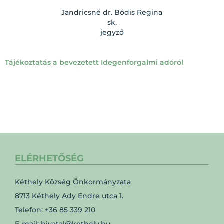
Jandricsné dr. Bódis Regina
sk.
jegyző
Tájékoztatás a bevezetett Idegenforgalmi adóról
ELÉRHETŐSÉG
Kéthely Község Önkormányzata
8713 Kéthely Ady Endre utca 1.
Telefon: +36 85 339 210