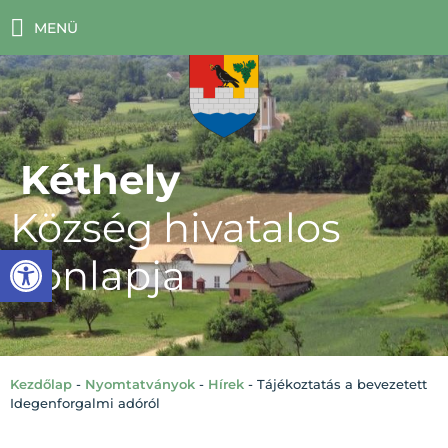
MENÜ
Kéthely
Község hivatalos
Eszköztár megnyitása
honlapja
Kezdőlap
-
Nyomtatványok
-
Hírek
-
Tájékoztatás a bevezetett
Idegenforgalmi adóról