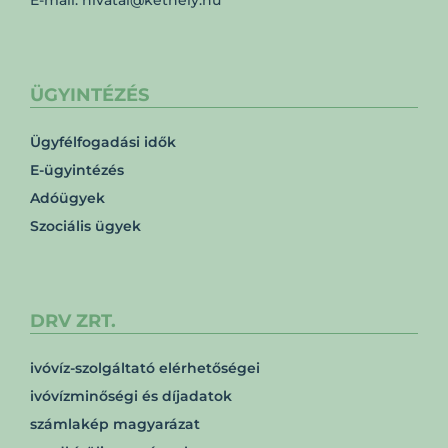
E-mail: hivatal@kethely.hu
ÜGYINTÉZÉS
Ügyfélfogadási idők
E-ügyintézés
Adóügyek
Szociális ügyek
DRV ZRT.
ivóvíz-szolgáltató elérhetőségei
ivóvízminőségi és díjadatok
számlakép magyarázat