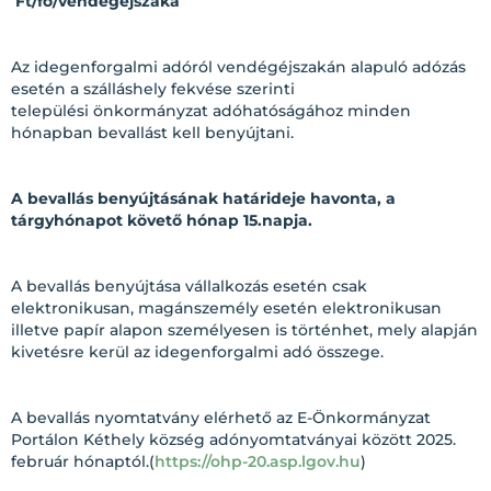
Ft/fő/vendégéjszaka
Az idegenforgalmi adóról vendégéjszakán alapuló adózás
esetén a szálláshely fekvése szerinti
települési önkormányzat adóhatóságához minden
hónapban bevallást kell benyújtani.
A bevallás benyújtásának határideje havonta, a
tárgyhónapot követő hónap 15.napja.
A bevallás benyújtása vállalkozás esetén csak
elektronikusan, magánszemély esetén elektronikusan
illetve papír alapon személyesen is történhet, mely alapján
kivetésre kerül az idegenforgalmi adó összege.
A bevallás nyomtatvány elérhető az E-Önkormányzat
Portálon Kéthely község adónyomtatványai között 2025.
február hónaptól.(
https://ohp-20.asp.lgov.hu
)