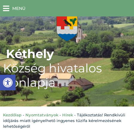
MENÜ
Kéthely
Község hivatalos
Eszköztár megnyitása
honlapja
Kezdőlap
-
Nyomtatványok
-
Hírek
-
Tájékoztatás! Rendkívüli
időjárás miatt igényelhető ingyenes tűzifa kérelmezésének
lehetőségéről