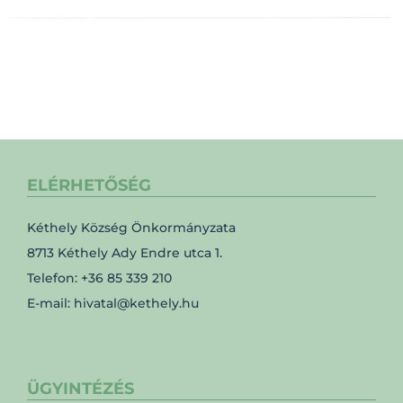
ELÉRHETŐSÉG
Kéthely Község Önkormányzata
8713 Kéthely Ady Endre utca 1.
Telefon: +36 85 339 210
E-mail: hivatal@kethely.hu
ÜGYINTÉZÉS