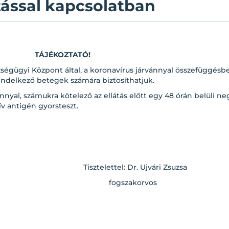
átással kapcsolatban
TÁJÉKOZTATÓ!
égügyi Központ által, a koronavírus járvánnyal összefüggésben 
 rendelkező betegek számára biztosíthatjuk.
yal, számukra kötelező az ellátás előtt egy 48 órán belüli n
v antigén gyorsteszt.
ettel: Dr. Ujvári Zsuzsa
gszakorvos