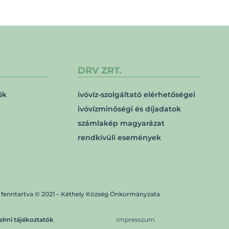
DRV ZRT.
ők
ivóvíz-szolgáltató elérhetőségei
ivóvízminőségi és díjadatok
számlakép magyarázat
rendkívüli események
 fenntartva © 2021 – Kéthely Község Önkormányzata
elmi tájékoztatók
Impresszum