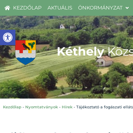
KEZDŐLAP
AKTUÁLIS
ÖNKORMÁNYZAT
Eszköztár megnyitása
Kéthely
Közs
Kezdőlap
-
Nyomtatványok
-
Hírek
-
Tájékoztató a fogászati ellá