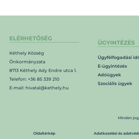
ELÉRHETŐSÉG
ÜGYINTÉZÉS
Kéthely Község
Ügyfélfogadási id
Önkormányzata
E-ügyintézés
8713 Kéthely Ady Endre utca 1.
Adóügyek
Telefon: +36 85 339 210
Szociális ügyek
E-mail: hivatal@kethely.hu
Minden jog
Oldaltérkép
Adatkezelési és adatvéd