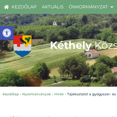
KEZDŐLAP
AKTUÁLIS
ÖNKORMÁNYZAT
Eszköztár megnyitása
Kéthely
Közs
Kezdőlap
-
Nyomtatványok
-
Hírek
-
Tájékoztató! a gyógyszer- é