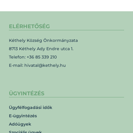
ELÉRHETŐSÉG
Kéthely Község Önkormányzata
8713 Kéthely Ady Endre utca 1.
Telefon: +36 85 339 210
E-mail: hivatal@kethely.hu
ÜGYINTÉZÉS
Ügyfélfogadási idők
E-ügyintézés
Adóügyek
Szociális ügyek