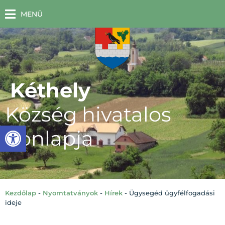
MENÜ
Kéthely
Község hivatalos
Eszköztár megnyitása
honlapja
Kezdőlap
-
Nyomtatványok
-
Hírek
-
Ügysegéd ügyfélfogadási
ideje