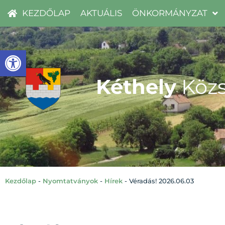
KEZDŐLAP
AKTUÁLIS
ÖNKORMÁNYZAT
Eszköztár megnyitása
Kéthely
Közs
Kezdőlap
-
Nyomtatványok
-
Hírek
-
Véradás! 2026.06.03