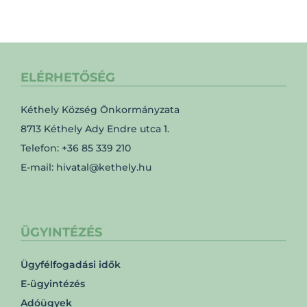
ELÉRHETŐSÉG
Kéthely Község Önkormányzata
8713 Kéthely Ady Endre utca 1.
Telefon: +36 85 339 210
E-mail: hivatal@kethely.hu
ÜGYINTÉZÉS
Ügyfélfogadási idők
E-ügyintézés
Adóügyek