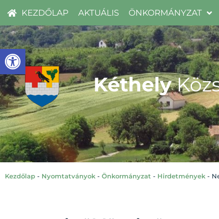
KEZDŐLAP
AKTUÁLIS
ÖNKORMÁNYZAT
Eszköztár megnyitása
Kéthely
Közs
Kezdőlap
-
Nyomtatványok
-
Önkormányzat
-
Hirdetmények
-
Ne