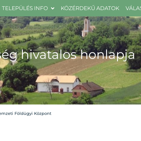
TELEPÜLÉS INFO
KÖZÉRDEKŰ ADATOK
VÁLA
ég hivatalos honlapja
mzeti Földügyi Központ