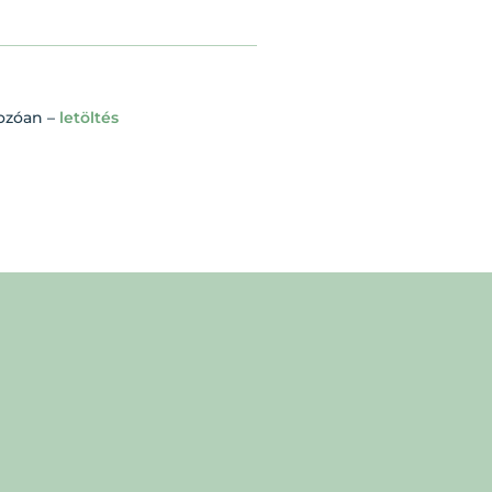
kozóan –
letöltés