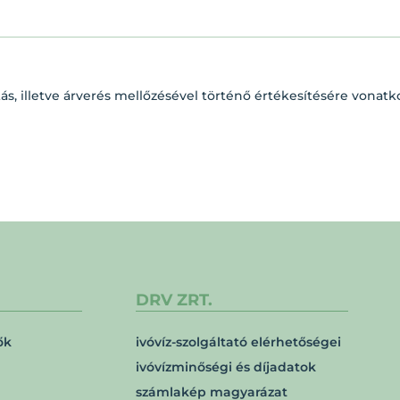
ás, illetve árverés mellőzésével történő értékesítésére vonat
DRV ZRT.
ők
ivóvíz-szolgáltató elérhetőségei
ivóvízminőségi és díjadatok
számlakép magyarázat