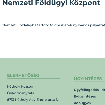
Nemzeti Földügyi Központ
Nemzeti Földalapba tartozó földrészletek nyilvános pályáztat
ELÉRHETŐSÉG
ÜGYINTÉZÉS
Kéthely Község
Ügyfélfogadási id
Önkormányzata
E-ügyintézés
8713 Kéthely Ady Endre utca 1.
Adóügyek