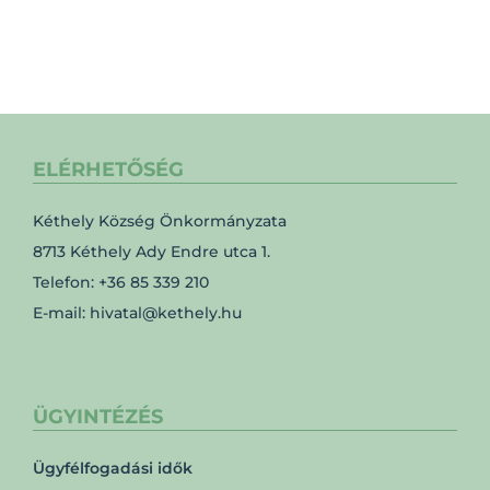
ELÉRHETŐSÉG
Kéthely Község Önkormányzata
8713 Kéthely Ady Endre utca 1.
Telefon: +36 85 339 210
E-mail: hivatal@kethely.hu
ÜGYINTÉZÉS
Ügyfélfogadási idők