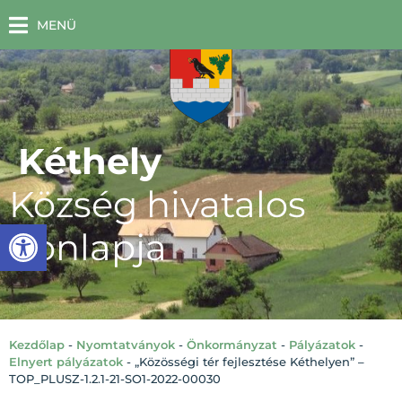
MENÜ
Kéthely
Község hivatalos
Eszköztár megnyitása
honlapja
Kezdőlap
-
Nyomtatványok
-
Önkormányzat
-
Pályázatok
-
Elnyert pályázatok
-
„Közösségi tér fejlesztése Kéthelyen” –
TOP_PLUSZ-1.2.1-21-SO1-2022-00030