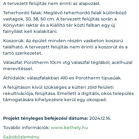
A tervezett felújítás nem érinti az alapozást.
Teherhordó falak: Meglévő teherhordó falak különböző
vastagok, 30, 38, 50 cm. A tervezett felújítás során a
Könyvtári raktár és a Kiállító tér közti falban egy új
falnyílást kell kialakítani.
Koszorúk: Az épület minden részén vasbeton koszorú
található. A tervezett felújítás nem érinti a koszorút és a
tartó szerkezetet.
Válaszfal: Porotherm 10cm vtg válaszfal téglából, acélhuzal
merevítéssel.
Áthidalók: válaszfalakban A10-es Porotherm típusúak.
A felújításon kívül szükséges a kültéri zöld felületi
rekultivációja, felújítása. Emellett a digitális, okos település
támogatására kihelyezésre kerül egy okospad.
Projekt tényleges befejezési dátuma:
2024.12.16.
További információk:
www.kethely.hu
Sajtóközlemény