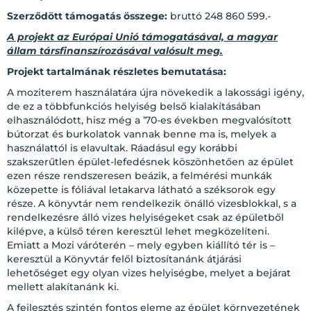
Szerződött támogatás összege:
bruttó 248 860 599.-
A projekt az Európai Unió támogatásával, a magyar
állam társfinanszírozásával valósult meg.
Projekt tartalmának részletes bemutatása:
A moziterem használatára újra növekedik a lakossági igény,
de ez a többfunkciós helyiség belső kialakításában
elhasználódott, hisz még a ’70-es években megvalósított
bútorzat és burkolatok vannak benne ma is, melyek a
használattól is elavultak. Ráadásul egy korábbi
szakszerűtlen épület-lefedésnek köszönhetően az épület
ezen része rendszeresen beázik, a felmérési munkák
közepette is fóliával letakarva látható a széksorok egy
része. A könyvtár nem rendelkezik önálló vizesblokkal, s a
rendelkezésre álló vizes helyiségeket csak az épületből
kilépve, a külső téren keresztül lehet megközelíteni.
Emiatt a Mozi váróterén – mely egyben kiállító tér is –
keresztül a Könyvtár felől biztosítanánk átjárási
lehetőséget egy olyan vizes helyiségbe, melyet a bejárat
mellett alakítanánk ki.
A fejlesztés szintén fontos eleme az épület környezetének