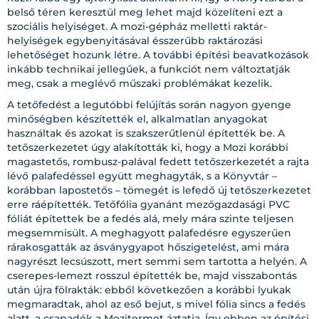
belső téren keresztül meg lehet majd közelíteni ezt a
szociális helyiséget. A mozi-gépház melletti raktár-
helyiségek egybenyitásával ésszerűbb raktározási
lehetőséget hozunk létre. A további építési beavatkozások
inkább technikai jellegűek, a funkciót nem változtatják
meg, csak a meglévő műszaki problémákat kezelik.
A tetőfedést a legutóbbi felújítás során nagyon gyenge
minőségben készítették el, alkalmatlan anyagokat
használtak és azokat is szakszerűtlenül építették be. A
tetőszerkezetet úgy alakították ki, hogy a Mozi korábbi
magastetős, rombusz-palával fedett tetőszerkezetét a rajta
lévő palafedéssel együtt meghagyták, s a Könyvtár –
korábban lapostetős – tömegét is lefedő új tetőszerkezetet
erre ráépítették. Tetőfólia gyanánt mezőgazdasági PVC
fóliát építettek be a fedés alá, mely mára szinte teljesen
megsemmisült. A meghagyott palafedésre egyszerűen
rárakosgatták az ásványgyapot hőszigetelést, ami mára
nagyrészt lecsúszott, mert semmi sem tartotta a helyén. A
cserepes-lemezt rosszul építették be, majd visszabontás
után újra fölrakták: ebből következően a korábbi lyukak
megmaradtak, ahol az eső bejut, s mivel fólia sincs a fedés
alatt, a csapadék a Mozitermet áztatja. Így ebben az építési