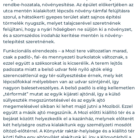
rendbe-hozatala, növényesítése. Az épület előkertjében az
utca mentén kialakított lépcsős növény-támfal felújításra
szorul, a hátsókerti gyepes terület alatt sajnos építési
törmelék nyugszik, melyet talajcserével szeretnének
felújítani, hogy a nyári hőségben ne süljön ki a növényzet,
és a szomszédos irodaház kerítése mentén is növény-
telepítést szeretnének.
Funkcionális elrendezés – a Mozi tere változatlan marad,
csak a padló-, fal- és mennyezeti burkolatok változnak, s
ezzel együtt a széksorokat is kicserélik. A terem lejtős
padozata miatt a belső udvar felé nyíló ajtók elég
szerencsétlenül egy tér-süllyesztésbe érnek, mely két
lépcsőfokkal mélyebben van az udvar szintjénél, így
nagyon balesetveszélyes. A belső padló is elég kellemetlen
„térformát” mutat az egyik kijárati ajtónál, így a külső
süllyeszték megszüntetésével és az egyik ajtó
megemelésével síkban ki lehet majd jutni a Moziból. Ezzel
együtt a másik ajtó megszűnik. A Mozi előtti kiállító tér és a
bejárat között helyezkedik el a kazánház, melynek előterét
két helyiségre osztva kialakítunk egy személyzeti mosdót
öltöző-előtérrel. A Könyvtár raktár-helyisége és a kiállító tér
közti falba egy ajtónyílást alakítunk ki, így a Könyvtárból a