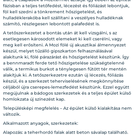
fázisban a teljes tetőfedést, lécezést és fóliázást lebontjuk,
föl kell szedni a tönkrement hőszigetelést, és
hulladéklerakóba kell szállítani a veszélyes hulladéknak
számító, részlegesen lebontott palafedést is.
A tetőszerkezetet a bontás után át kell vizsgálni, s az
esetlegesen károsodott elemeket ki kell cserélni, vagy
meg kell erősíteni. A Mozi fölé új akusztikai álmennyezet
készül, melyet tűzálló gipszkarton felhasználásával
alakítunk ki, fölé párazárást és hőszigetelést készítünk. Így
a bennmaradt ferde tető hőszigetelése szükségtelenné
válik, a termikus burkot a ténylegesen fűtött tér mentén
alakítjuk ki. A tetőszerkezetre ezután új lécezés, fóliázás
készül, és a szerkezet teherviselésének megkönnyítése
céljából újra cserepes-lemezfedést készítünk. Ezzel együtt
megújulnak a bádogos szerkezetek és a teljes épület külső
homlokzata új színezést kap.
Településképi megfelelés – Az épület külső kialakítása nem
változik.
Alkalmazott anyagok, szerkezetek:
Alapozás: a teherhordó falak alatt beton sávalap található.