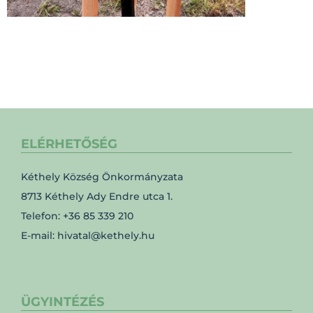
ELÉRHETŐSÉG
Kéthely Község Önkormányzata
8713 Kéthely Ady Endre utca 1.
Telefon: +36 85 339 210
E-mail: hivatal@kethely.hu
ÜGYINTÉZÉS