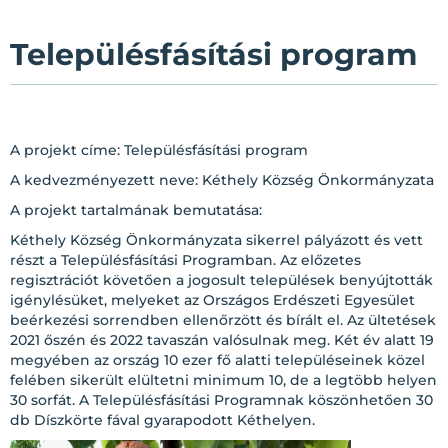
Településfásítási program
A projekt címe: Településfásítási program
A kedvezményezett neve: Kéthely Község Önkormányzata
A projekt tartalmának bemutatása:
Kéthely Község Önkormányzata sikerrel pályázott és vett
részt a Településfásítási Programban. Az előzetes
regisztrációt követően a jogosult települések benyújtották
igénylésüket, melyeket az Országos Erdészeti Egyesület
beérkezési sorrendben ellenőrzött és bírált el. Az ültetések
2021 őszén és 2022 tavaszán valósulnak meg. Két év alatt 19
megyében az ország 10 ezer fő alatti településeinek közel
felében sikerült elültetni minimum 10, de a legtöbb helyen
30 sorfát. A Településfásítási Programnak köszönhetően 30
db Díszkörte fával gyarapodott Kéthelyen.