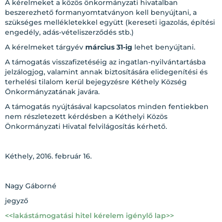
A kérelmeket a közös önkormányzati hivatalban
beszerezhető formanyomtatványon kell benyújtani, a
szükséges mellékletekkel együtt (kereseti igazolás, építési
engedély, adás-vételiszerződés stb.)
A kérelmeket tárgyév
március 31-ig
lehet benyújtani.
A támogatás visszafizetéséig az ingatlan-nyilvántartásba
jelzálogjog, valamint annak biztosítására elidegenítési és
terhelési tilalom kerül bejegyzésre Kéthely Község
Önkormányzatának javára.
A támogatás nyújtásával kapcsolatos minden fentiekben
nem részletezett kérdésben a Kéthelyi Közös
Önkormányzati Hivatal felvilágosítás kérhető.
Kéthely, 2016. február 16.
Nagy Gáborné
jegyző
<<lakástámogatási hitel kérelem igénylő lap>>