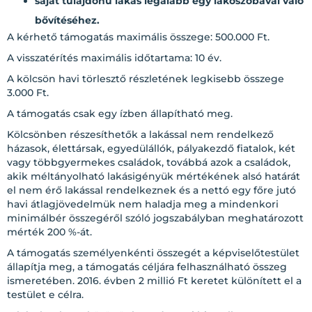
saját tulajdonú lakás legalább egy lakószobával való
bővítéséhez.
A kérhető támogatás maximális összege: 500.000 Ft.
A visszatérítés maximális időtartama: 10 év.
A kölcsön havi törlesztő részletének legkisebb összege
3.000 Ft.
A támogatás csak egy ízben állapítható meg.
Kölcsönben részesíthetők a lakással nem rendelkező
házasok, élettársak, egyedülállók, pályakezdő fiatalok, két
vagy többgyermekes családok, továbbá azok a családok,
akik méltányolható lakásigényük mértékének alsó határát
el nem érő lakással rendelkeznek és a nettó egy főre jutó
havi átlagjövedelmük nem haladja meg a mindenkori
minimálbér összegéről szóló jogszabályban meghatározott
mérték 200 %-át.
A támogatás személyenkénti összegét a képviselőtestület
állapítja meg, a támogatás céljára felhasználható összeg
ismeretében. 2016. évben 2 millió Ft keretet különített el a
testület e célra.