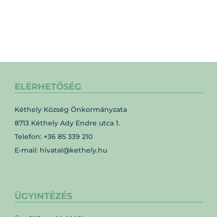
ELÉRHETŐSÉG
Kéthely Község Önkormányzata
8713 Kéthely Ady Endre utca 1.
Telefon: +36 85 339 210
E-mail: hivatal@kethely.hu
ÜGYINTÉZÉS