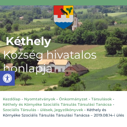
Kéthely
Község hivatalos
honlapja
Eszköztár megnyitása
Kezdőlap
-
Nyomtatványok
-
Önkormányzat
-
Társulások
-
Kéthely és Környéke Szociális Társulás Társulási Tanácsa
-
Szociális Társulás - ülések, jegyzőkönyvek
-
Kéthely és
Környéke Szociális Társulás Társulási Tanácsa – 2019.08.14-i ülés