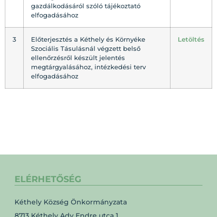
gazdálkodásáról szóló tájékoztató
elfogadásához
3
Előterjesztés a Kéthely és Környéke
Letöltés
Szociális Tásulásnál végzett belső
ellenőrzésről készült jelentés
megtárgyalásához, intézkedési terv
elfogadásához
ELÉRHETŐSÉG
Kéthely Község Önkormányzata
8713 Kéthely Ady Endre utca 1.