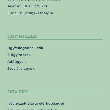
Telefon: +36 85 339 210
E-mail: hivatal@kethely.hu
ÜGYINTÉZÉS
Ügyfélfogadási idők
E-ügyintézés
Adóügyek
Szociális ügyek
DRV ZRT.
ivóvíz-szolgáltató elérhetőségei