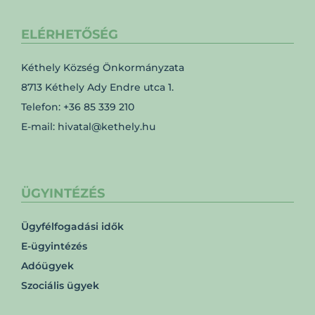
ELÉRHETŐSÉG
Kéthely Község Önkormányzata
8713 Kéthely Ady Endre utca 1.
Telefon: +36 85 339 210
E-mail: hivatal@kethely.hu
ÜGYINTÉZÉS
Ügyfélfogadási idők
E-ügyintézés
Adóügyek
Szociális ügyek