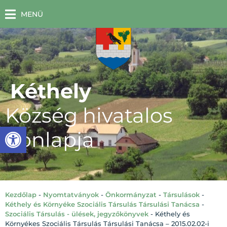
MENÜ
Kéthely
Község hivatalos
Eszköztár megnyitása
honlapja
Kezdőlap
-
Nyomtatványok
-
Önkormányzat
-
Társulások
-
Kéthely és Környéke Szociális Társulás Társulási Tanácsa
-
Szociális Társulás - ülések, jegyzőkönyvek
-
Kéthely és
Környékes Szociális Társulás Társulási Tanácsa – 2015.02.02-i