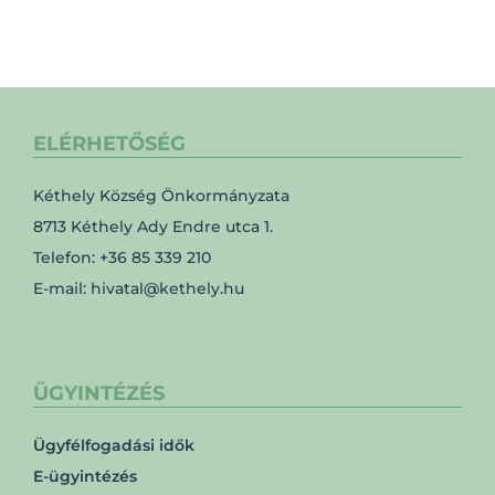
ELÉRHETŐSÉG
Kéthely Község Önkormányzata
8713 Kéthely Ady Endre utca 1.
Telefon: +36 85 339 210
E-mail: hivatal@kethely.hu
ÜGYINTÉZÉS
Ügyfélfogadási idők
E-ügyintézés