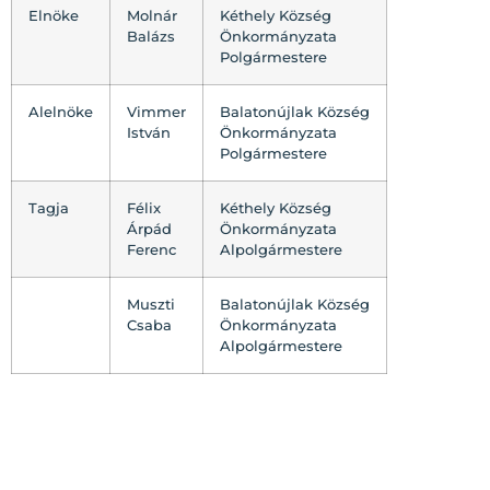
Elnöke
Molnár
Kéthely Község
Balázs
Önkormányzata
Polgármestere
Alelnöke
Vimmer
Balatonújlak Község
István
Önkormányzata
Polgármestere
Tagja
Félix
Kéthely Község
Árpád
Önkormányzata
Ferenc
Alpolgármestere
Muszti
Balatonújlak Község
Csaba
Önkormányzata
Alpolgármestere