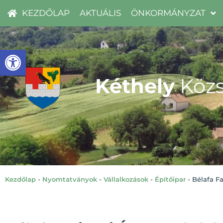
KEZDŐLAP
AKTUÁLIS
ÖNKORMÁNYZAT
Eszköztár megnyitása
Kéthely
Közs
Kezdőlap
-
Nyomtatványok
-
Vállalkozások
-
Építőipar
-
Bélafa Fa