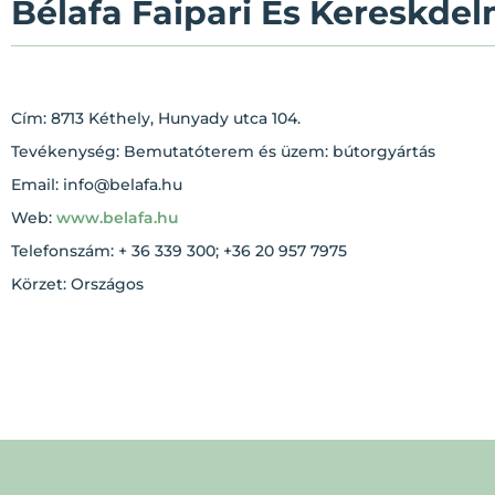
Bélafa Faipari És Kereskdel
Cím: 8713 Kéthely, Hunyady utca 104.
Tevékenység: Bemutatóterem és üzem: bútorgyártás
Email: info@belafa.hu
Web:
www.belafa.hu
Telefonszám: + 36 339 300; +36 20 957 7975
Körzet: Országos